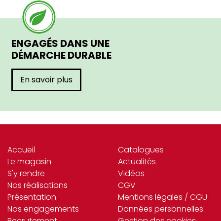
ENGAGÉS DANS UNE
DÉMARCHE DURABLE
En savoir plus
Accueil
Catalogues
Le magasin
Actualités
S'y rendre
Vidéos
Nos réalisations
CGV
Présentation
Mentions légales / CGU
Nos engagements
Données personnelles
Recrutement
Gestion des cookies