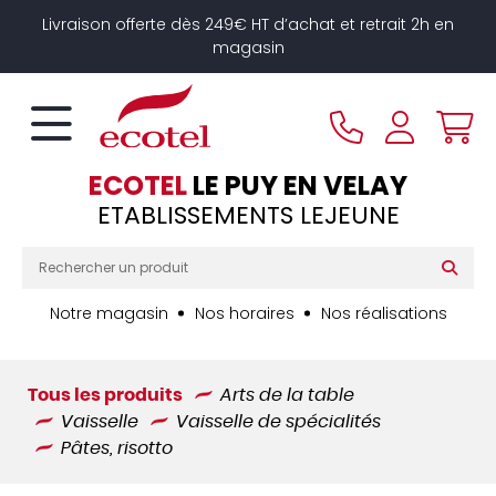
Panneau de gestion des cookies
Livraison offerte dès 249€ HT d’achat et retrait 2h en
magasin
ECOTEL
LE PUY EN VELAY
ETABLISSEMENTS LEJEUNE
Notre magasin
Nos horaires
Nos réalisations
Tous les produits
Arts de la table
Vaisselle
Vaisselle de spécialités
Pâtes, risotto