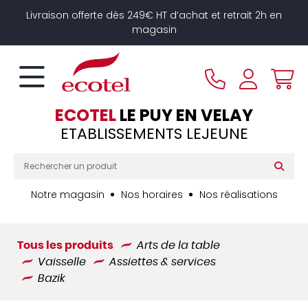
Panneau de gestion des cookies
Livraison offerte dès 249€ HT d’achat et retrait 2h en
magasin
ECOTEL
LE PUY EN VELAY
ETABLISSEMENTS LEJEUNE
Notre magasin
Nos horaires
Nos réalisations
Tous les produits
Arts de la table
Vaisselle
Assiettes & services
Bazik