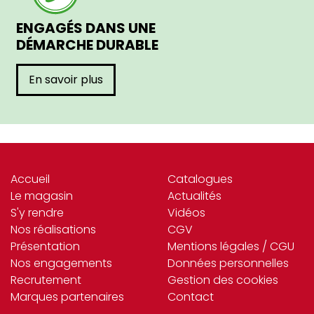
ENGAGÉS DANS UNE
DÉMARCHE DURABLE
En savoir plus
Accueil
Catalogues
Le magasin
Actualités
S'y rendre
Vidéos
Nos réalisations
CGV
Présentation
Mentions légales / CGU
Nos engagements
Données personnelles
Recrutement
Gestion des cookies
Marques partenaires
Contact