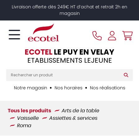
Panneau de gestion des cookies
Livraison offerte dès 249€ HT d’achat et retrait 2h en
magasin
ECOTEL
LE PUY EN VELAY
ETABLISSEMENTS LEJEUNE
Notre magasin
Nos horaires
Nos réalisations
Tous les produits
Arts de la table
Vaisselle
Assiettes & services
Roma