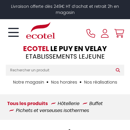
Panneau de gestion des cookies
Livraison offerte dès 249€ HT d’achat et retrait 2h en
magasin
ECOTEL
LE PUY EN VELAY
ETABLISSEMENTS LEJEUNE
Notre magasin
Nos horaires
Nos réalisations
Tous les produits
Hôtellerie
Buffet
Pichets et verseuses isothermes