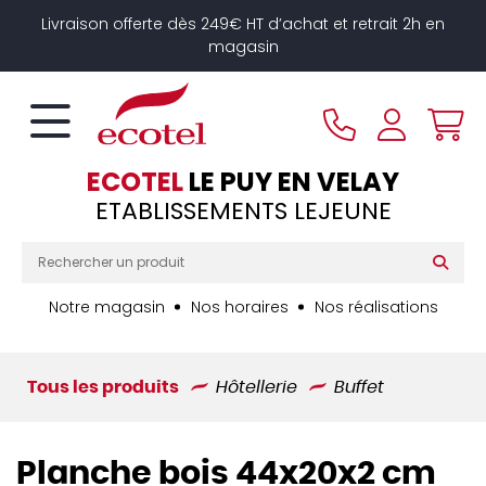
Panneau de gestion des cookies
Livraison offerte dès 249€ HT d’achat et retrait 2h en
magasin
ECOTEL
LE PUY EN VELAY
ETABLISSEMENTS LEJEUNE
Notre magasin
Nos horaires
Nos réalisations
Tous les produits
Hôtellerie
Buffet
Planche bois 44x20x2 cm