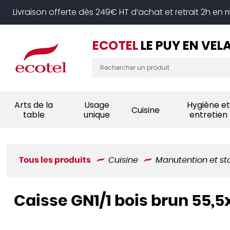
Panneau de gestion des cookies
Livraison offerte dès 249€ HT d’achat et retrait 2h en
ECOTEL
LE PUY EN VEL
Arts de la
Usage
Hygiène et
Cuisine
table
unique
entretien
Tous les produits
Cuisine
Manutention et s
Caisse GN1/1 bois brun 55,