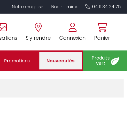
Notre magasin
Nos horaires
04 11 34 24 75
sations
S'y rendre
Connexion
Panier
Produits
Promotions
Nouveautés
vert