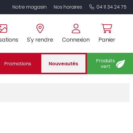
Notre magasin
Nos horaires
04 11 34 24 75
sations
S'y rendre
Connexion
Panier
Produits
Promotions
Nouveautés
vert