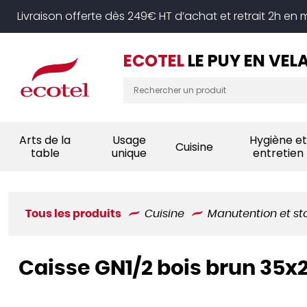
Panneau de gestion des cookies
Livraison offerte dès 249€ HT d’achat et retrait 2h en
ECOTEL
LE PUY EN VEL
Arts de la
Usage
Hygiène et
Cuisine
table
unique
entretien
Tous les produits
Cuisine
Manutention et s
Caisse GN1/2 bois brun 35x