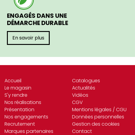
ENGAGÉS DANS UNE
DÉMARCHE DURABLE
En savoir plus
Accueil
Catalogues
Le magasin
Actualités
S'y rendre
Vidéos
Nos réalisations
CGV
Présentation
Mentions légales / CGU
Nos engagements
Données personnelles
Recrutement
Gestion des cookies
Marques partenaires
Contact