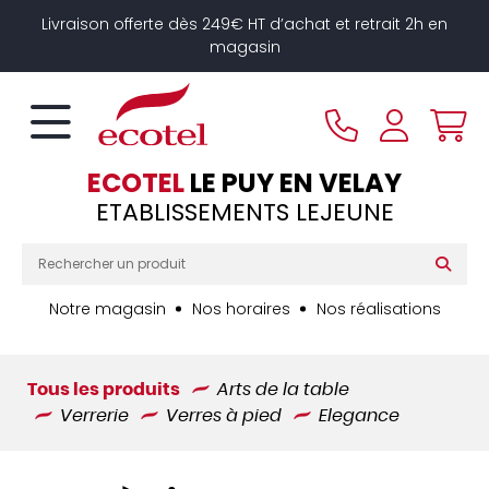
Panneau de gestion des cookies
Livraison offerte dès 249€ HT d’achat et retrait 2h en
magasin
ECOTEL
LE PUY EN VELAY
ETABLISSEMENTS LEJEUNE
Notre magasin
Nos horaires
Nos réalisations
Tous les produits
Arts de la table
Verrerie
Verres à pied
Elegance