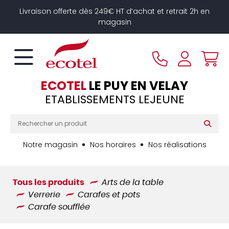
Panneau de gestion des cookies
Livraison offerte dès 249€ HT d’achat et retrait 2h en
magasin
ECOTEL
LE PUY EN VELAY
ETABLISSEMENTS LEJEUNE
Notre magasin
Nos horaires
Nos réalisations
Tous les produits
Arts de la table
Verrerie
Carafes et pots
Carafe soufflée