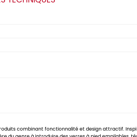
ts combinant fonctionnalité et design attractif. Inspirée
remière du genre à introduire des verres à pied empilables