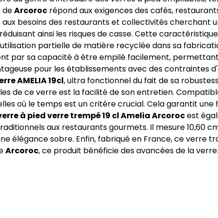
a de
Arcoroc
répond aux exigences des cafés, restaurant
ux besoins des restaurants et collectivités cherchant un
éduisant ainsi les risques de casse. Cette caractéristique 
L'utilisation partielle de matière recyclée dans sa fabrica
nt par sa capacité à être empilé facilement, permettant 
tageuse pour les établissements avec des contraintes d'es
erre AMELIA 19cl
, ultra fonctionnel du fait de sa robustess
es de ce verre est la facilité de son entretien. Compatibl
elles où le temps est un critère crucial. Cela garantit un
verre à pied verre trempé 19 cl Amelia Arcoroc
est égal
 traditionnels aux restaurants gourmets. Il mesure 10,60 
ne élégance sobre. Enfin, fabriqué en France, ce verre tr
me
Arcoroc
, ce produit bénéficie des avancées de la verr