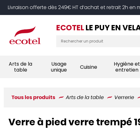
Panneau de gestion des cookies
Livraison offerte dès 249€ HT d’achat et retrait 2h en
ECOTEL
LE PUY EN VEL
Arts de la
Usage
Hygiène et
Cuisine
table
unique
entretien
Tous les produits
Arts de la table
Verrerie
Verre à pied verre trempé 1