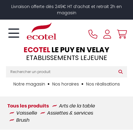
Panneau de gestion des cookies
Livraison offerte dès 249€ HT d’achat et retrait 2h en
magasin
ECOTEL
LE PUY EN VELAY
ETABLISSEMENTS LEJEUNE
Notre magasin
Nos horaires
Nos réalisations
Tous les produits
Arts de la table
Vaisselle
Assiettes & services
Brush