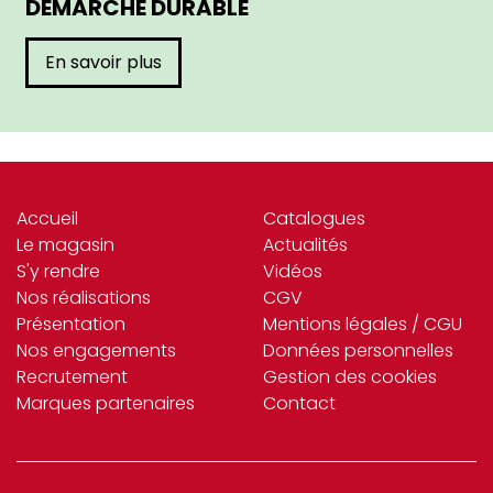
DÉMARCHE DURABLE
En savoir plus
Accueil
Catalogues
Le magasin
Actualités
S'y rendre
Vidéos
Nos réalisations
CGV
Présentation
Mentions légales / CGU
Nos engagements
Données personnelles
Recrutement
Gestion des cookies
Marques partenaires
Contact