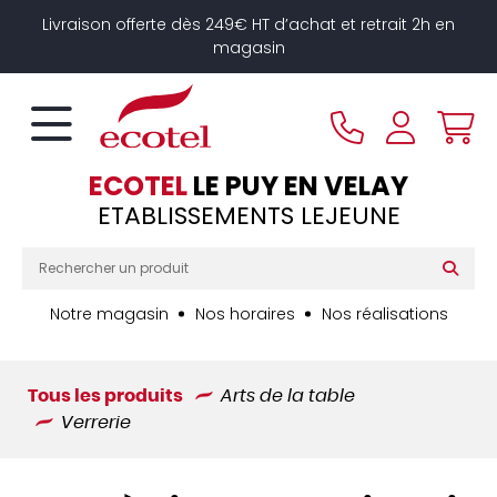
Panneau de gestion des cookies
Livraison offerte dès 249€ HT d’achat et retrait 2h en
magasin
ECOTEL
LE PUY EN VELAY
ETABLISSEMENTS LEJEUNE
Notre magasin
Nos horaires
Nos réalisations
Tous les produits
Arts de la table
Verrerie