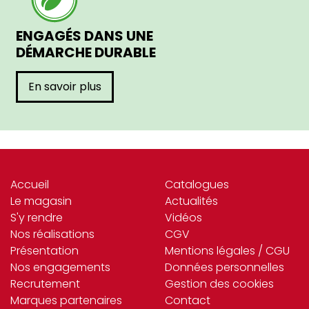
ENGAGÉS DANS UNE
DÉMARCHE DURABLE
En savoir plus
Accueil
Catalogues
Le magasin
Actualités
S'y rendre
Vidéos
Nos réalisations
CGV
Présentation
Mentions légales / CGU
Nos engagements
Données personnelles
Recrutement
Gestion des cookies
Marques partenaires
Contact