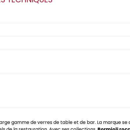
 large gamme de verres de table et de bar. La marque se 
ls de la restauration. Avec ses collections,
Bormioli roc