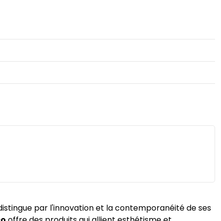
distingue par l'innovation et la contemporanéité de ses
co
offre des produits qui allient esthétisme et