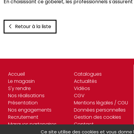
En choisissant ce gobelet, les professionnels s'assurent 
Retour à la liste
Accueil
Catalogues
Le magasin
Actualités
S'y rendre
Vidéos
Nos réalisations
CGV
Présentation
Mentions légales / CGU
Nos engagements
Données personnelles
Recrutement
Gestion des cookies
Marques partenaires
Contact
Ce site utilise des cookies et vous donne 