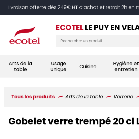
Panneau de gestion des cookies
Livraison offerte dès 249€ HT d’achat et retrait 2h en
ECOTEL
LE PUY EN VEL
Arts de la
Usage
Hygiène et
Cuisine
table
unique
entretien
Tous les produits
Arts de la table
Verrerie
Gobelet verre trempé 20 cl