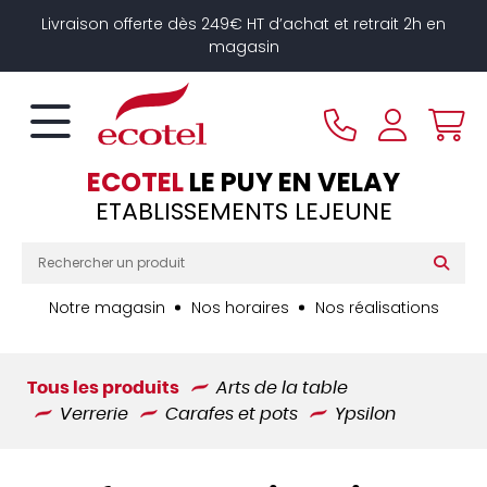
Panneau de gestion des cookies
Livraison offerte dès 249€ HT d’achat et retrait 2h en
magasin
ECOTEL
LE PUY EN VELAY
ETABLISSEMENTS LEJEUNE
Notre magasin
Nos horaires
Nos réalisations
Tous les produits
Arts de la table
Verrerie
Carafes et pots
Ypsilon