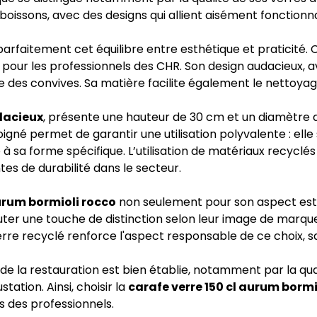
 boissons, avec des designs qui allient aisément fonctionn
arfaitement cet équilibre entre esthétique et praticité. C
ur pour les professionnels des CHR. Son design audacieux,
e des convives. Sa matière facilite également le nettoyage
dacieux
, présente une hauteur de 30 cm et un diamètre de
né permet de garantir une utilisation polyvalente : elle 
à sa forme spécifique. L’utilisation de matériaux recyclé
es de durabilité dans le secteur.
aurum bormioli rocco
non seulement pour son aspect est
r une touche de distinction selon leur image de marque ou 
rre recyclé renforce l'aspect responsable de ce choix, s
e la restauration est bien établie, notamment par la qual
ation. Ainsi, choisir la
carafe verre 150 cl aurum bormi
es des professionnels.