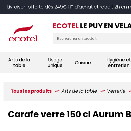
Panneau de gestion des cookies
Livraison offerte dès 249€ HT d’achat et retrait 2h en
ECOTEL
LE PUY EN VEL
Arts de la
Usage
Hygiène et
Cuisine
table
unique
entretien
Tous les produits
Arts de la table
Verrerie
Carafe verre 150 cl Aurum 