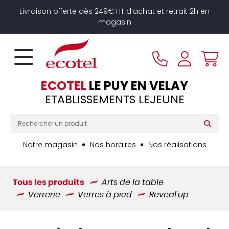
Panneau de gestion des cookies
Livraison offerte dès 249€ HT d’achat et retrait 2h en
magasin
ECOTEL
LE PUY EN VELAY
ETABLISSEMENTS LEJEUNE
Notre magasin
Nos horaires
Nos réalisations
Tous les produits
Arts de la table
Verrerie
Verres à pied
Reveal'up