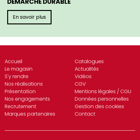
DÉMARCHE DURABLE
En savoir plus
Accueil
Catalogues
Le magasin
Actualités
S'y rendre
Vidéos
Nos réalisations
CGV
Présentation
Mentions légales / CGU
Nos engagements
Données personnelles
Recrutement
Gestion des cookies
Marques partenaires
Contact