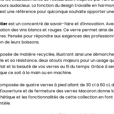
ours audacieux. La fonction du design travaille en harmoni
ion est une référence pour quiconque souhaite apporter un
lier
est un concentré de savoir-faire et d'innovation. Avec
ation des vins blancs et rouges. Ce verre permet ainsi de
s. Pensée pour répondre aux exigences des professionnels
n de leurs boissons.
osée de matière recyclée, illustrant ainsi une démarche q
le et sa résistance, deux atouts majeurs pour un usage quo
lat et la beauté de vos verres au fil du temps. Grâce à se
, que ce soit à la main ou en machine.
 composée de quatre verres à pied allant de 30 cl à 60 cl,
u d'ouverture et de fermeture des verres Macaron donne la
sthétique et les fonctionnalités de cette collection en font
ntèle.