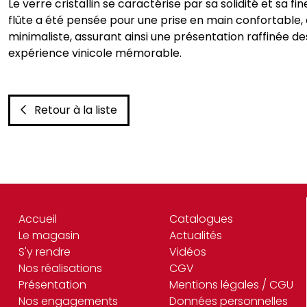
Le verre cristallin se caractérise par sa solidité et sa
flûte a été pensée pour une prise en main confortable,
minimaliste, assurant ainsi une présentation raffinée de
expérience vinicole mémorable.
Retour à la liste
Accueil
Catalogues
Le magasin
Actualités
S'y rendre
Vidéos
Nos réalisations
CGV
Présentation
Mentions légales / CGU
Nos engagements
Données personnelles