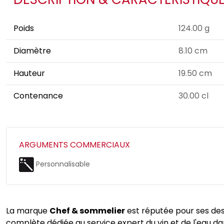
Poids
124.00 g
Diamètre
8.10 cm
Hauteur
19.50 cm
Contenance
30.00 cl
ARGUMENTS COMMERCIAUX
Personnalisable
La marque
Chef & sommelier
est réputée pour ses des
complète dédiée au service expert du vin et de l'eau dans