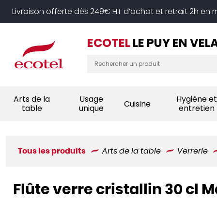
Panneau de gestion des cookies
Livraison offerte dès 249€ HT d’achat et retrait 2h en
ECOTEL
LE PUY EN VEL
Arts de la
Usage
Hygiène et
Cuisine
table
unique
entretien
Tous les produits
Arts de la table
Verrerie
Flûte verre cristallin 30 c