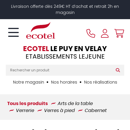
Panneau de gestion des cookies
Livraison offerte dès 249€ HT d’achat et retrait 2h en
magasin
ECOTEL
LE PUY EN VELAY
ETABLISSEMENTS LEJEUNE
Notre magasin
Nos horaires
Nos réalisations
Tous les produits
Arts de la table
Verrerie
Verres à pied
Cabernet