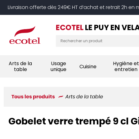
Panneau de gestion des cookies
Livraison offerte dès 249€ HT d’achat et retrait 2h en
ECOTEL
LE PUY EN VEL
Arts de la
Usage
Hygiène et
Cuisine
table
unique
entretien
Tous les produits
Arts de la table
Gobelet verre trempé 9 cl 