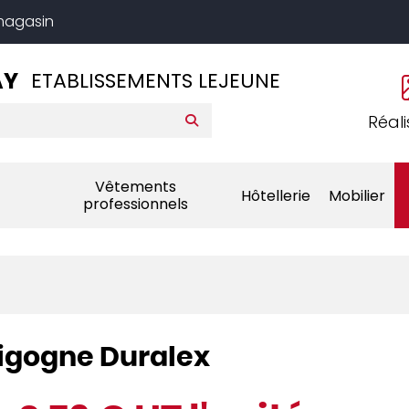
 magasin
AY
ETABLISSEMENTS LEJEUNE
Réali
Vêtements
Hôtellerie
Mobilier
professionnels
Gigogne Duralex