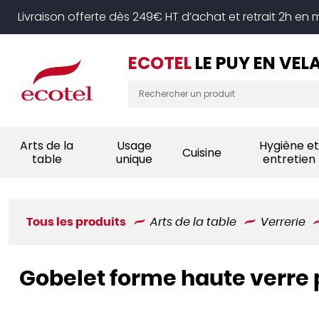
Panneau de gestion des cookies
Livraison offerte dès 249€ HT d’achat et retrait 2h en
ECOTEL
LE PUY EN VEL
Arts de la
Usage
Hygiène et
Cuisine
table
unique
entretien
Tous les produits
Arts de la table
Verrerie
Gobelet forme haute verre 