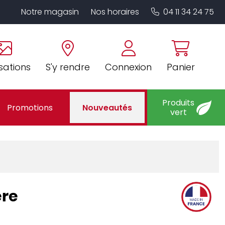
Notre magasin
Nos horaires
04 11 34 24 75
sations
S'y rendre
Connexion
Panier
Produits
Promotions
Nouveautés
vert
ere