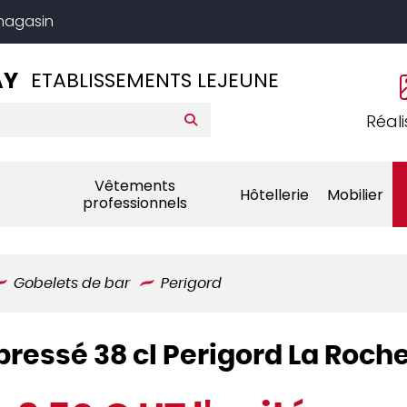
 magasin
AY
ETABLISSEMENTS LEJEUNE
Réali
Vêtements
Hôtellerie
Mobilier
professionnels
Gobelets de bar
Perigord
pressé 38 cl Perigord La Roch