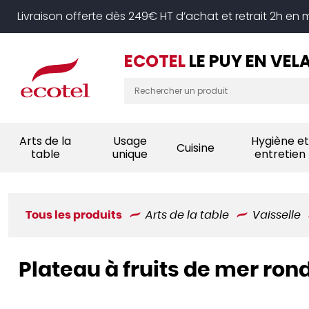
Panneau de gestion des cookies
Livraison offerte dès 249€ HT d’achat et retrait 2h en
ECOTEL
LE PUY EN VEL
Arts de la
Usage
Hygiène et
Cuisine
table
unique
entretien
Tous les produits
Arts de la table
Vaisselle
Plateau à fruits de mer ron