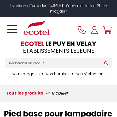
Panneau de gestion des cookies
Livraison offerte dès 249€ HT d’achat et retrait 2h en
magasin
ECOTEL
LE PUY EN VELAY
ETABLISSEMENTS LEJEUNE
Notre magasin
Nos horaires
Nos réalisations
Tous les produits
Mobilier
Pied base pour lampadaire