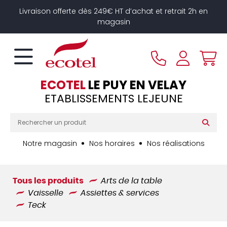
Panneau de gestion des cookies
Livraison offerte dès 249€ HT d’achat et retrait 2h en
magasin
ECOTEL
LE PUY EN VELAY
ETABLISSEMENTS LEJEUNE
Notre magasin
Nos horaires
Nos réalisations
Tous les produits
Arts de la table
Vaisselle
Assiettes & services
Teck