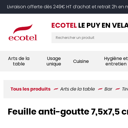
Panneau de gestion des cookies
Livraison offerte dès 249€ HT d’achat et retrait 2h en
ECOTEL
LE PUY EN VEL
Arts de la
Usage
Hygiène et
Cuisine
table
unique
entretien
Tous les produits
Arts de la table
Bar
Ti
Feuille anti-goutte 7,5x7,5 