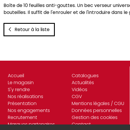
Boîte de 10 feuilles anti-gouttes. Un bec verseur universe
bouteilles. Il suffit de l'enrouler et de l'introduire dans le
Retour à la liste
Accueil
Catalogues
Le magasin
Actualités
S'y rendre
Vidéos
Nos réalisations
CGV
Présentation
Mentions légales / CGU
Nos engagements
Données personnelles
Recrutement
Gestion des cookies
Marques partenaires
Contact