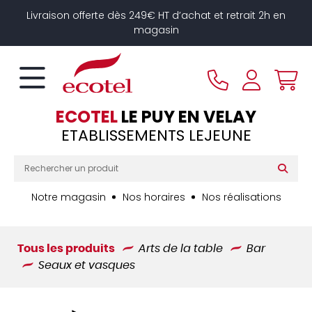
Panneau de gestion des cookies
Livraison offerte dès 249€ HT d’achat et retrait 2h en
magasin
ECOTEL
LE PUY EN VELAY
ETABLISSEMENTS LEJEUNE
Notre magasin
Nos horaires
Nos réalisations
Tous les produits
Arts de la table
Bar
Seaux et vasques