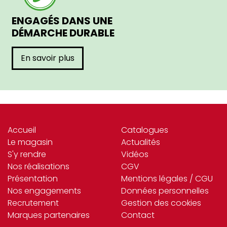
ENGAGÉS DANS UNE
DÉMARCHE DURABLE
En savoir plus
Accueil
Catalogues
Le magasin
Actualités
S'y rendre
Vidéos
Nos réalisations
CGV
Présentation
Mentions légales / CGU
Nos engagements
Données personnelles
Recrutement
Gestion des cookies
Marques partenaires
Contact