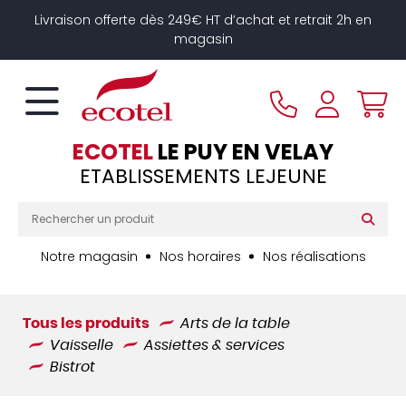
Panneau de gestion des cookies
Livraison offerte dès 249€ HT d’achat et retrait 2h en
magasin
ECOTEL
LE PUY EN VELAY
ETABLISSEMENTS LEJEUNE
Notre magasin
Nos horaires
Nos réalisations
Tous les produits
Arts de la table
Vaisselle
Assiettes & services
Bistrot