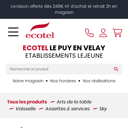
Panneau de gestion des cookies
Livraison offerte dès 249€ HT d’achat et retrait 2h en
magasin
ECOTEL
LE PUY EN VELAY
ETABLISSEMENTS LEJEUNE
Notre magasin
Nos horaires
Nos réalisations
Tous les produits
Arts de la table
Vaisselle
Assiettes & services
Sky