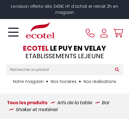
Panneau de gestion des cookies
Livraison offerte dès 249€ HT d’achat et retrait 2h en
magasin
ECOTEL
LE PUY EN VELAY
ETABLISSEMENTS LEJEUNE
Notre magasin
Nos horaires
Nos réalisations
Tous les produits
Arts de la table
Bar
Shaker et matériel