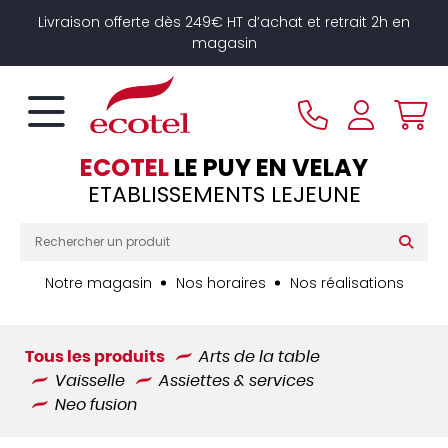
Panneau de gestion des cookies
Livraison offerte dès 249€ HT d’achat et retrait 2h en
magasin
ECOTEL
LE PUY EN VELAY
ETABLISSEMENTS LEJEUNE
Notre magasin
Nos horaires
Nos réalisations
Tous les produits
Arts de la table
Vaisselle
Assiettes & services
Neo fusion