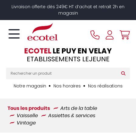
Panneau de gestion des cookies
Livraison offerte dès 249€ HT d’achat et retrait 2h en
magasin
ECOTEL
LE PUY EN VELAY
ETABLISSEMENTS LEJEUNE
Notre magasin
Nos horaires
Nos réalisations
Tous les produits
Arts de la table
Vaisselle
Assiettes & services
Vintage