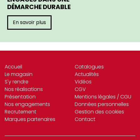
DÉMARCHE DURABLE
En savoir plus
Accueil
Catalogues
Le magasin
Actualités
S'y rendre
Vidéos
Nos réalisations
CGV
Présentation
Mentions légales / CGU
Nos engagements
Données personnelles
Recrutement
Gestion des cookies
Marques partenaires
Contact