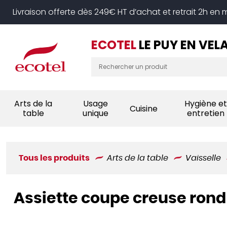
Panneau de gestion des cookies
Livraison offerte dès 249€ HT d’achat et retrait 2h en
ECOTEL
LE PUY EN VEL
Arts de la
Usage
Hygiène et
Cuisine
table
unique
entretien
Tous les produits
Arts de la table
Vaisselle
Assiette coupe creuse rond 