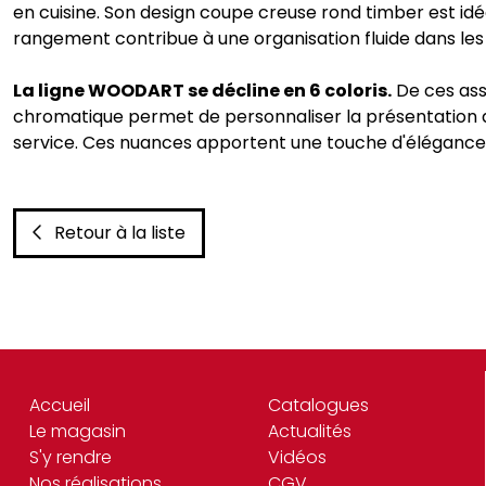
en cuisine. Son design coupe creuse rond timber est idéa
rangement contribue à une organisation fluide dans les 
La ligne WOODART se décline en 6 coloris.
De ces ass
chromatique permet de personnaliser la présentation d
service. Ces nuances apportent une touche d'élégance qui
Retour à la liste
Accueil
Catalogues
Le magasin
Actualités
S'y rendre
Vidéos
Nos réalisations
CGV