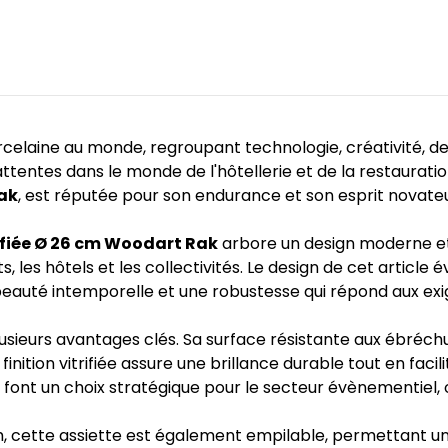
rcelaine au monde, regroupant technologie, créativité, de
entes dans le monde de l'hôtellerie et de la restauration. 
Rak
, est réputée pour son endurance et son esprit novateu
rifiée Ø 26 cm Woodart Rak
arbore un design moderne et
, les hôtels et les collectivités. Le design de cet artic
 beauté intemporelle et une robustesse qui répond aux exi
plusieurs avantages clés. Sa surface résistante aux ébréch
 finition vitrifiée assure une brillance durable tout en faci
font un choix stratégique pour le secteur évènementiel, où
m, cette assiette est également empilable, permettant 