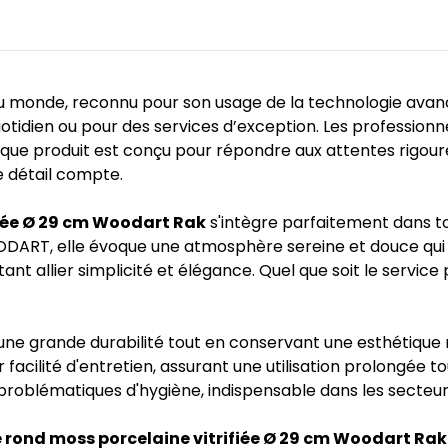
au monde, reconnu pour son usage de la technologie avancé
otidien ou pour des services d’exception. Les professionne
Chaque produit est conçu pour répondre aux attentes rigo
e détail compte.
fiée Ø 29 cm Woodart Rak
s'intègre parfaitement dans to
WOODART, elle évoque une atmosphère sereine et douce qui r
tant allier simplicité et élégance. Quel que soit le service
 une grande durabilité tout en conservant une esthétique ra
acilité d'entretien, assurant une utilisation prolongée tou
 problématiques d'hygiène, indispensable dans les secteurs
e rond moss porcelaine vitrifiée Ø 29 cm Woodart Rak