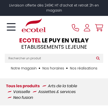
Panneau de gestion des cookies
Livraison offerte dès 249€ HT d’achat et retrait 2h en
magasin
ECOTEL
LE PUY EN VELAY
ETABLISSEMENTS LEJEUNE
Notre magasin
Nos horaires
Nos réalisations
Tous les produits
Arts de la table
Vaisselle
Assiettes & services
Neo fusion