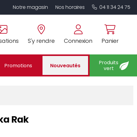
Notre magasin
Nos horaires
04 11 34 24 75
sations
S'y rendre
Connexion
Panier
Produits
Promotions
Nouveautés
vert
Ska Rak