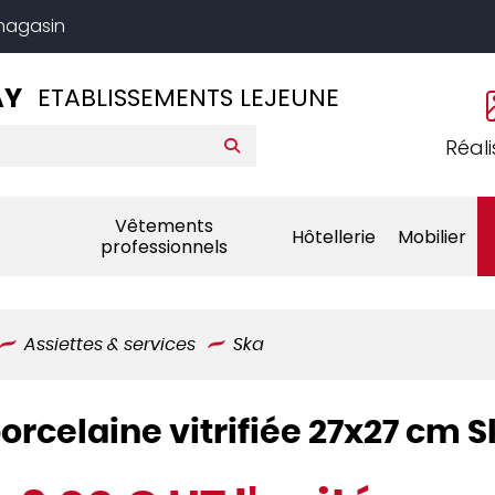
 magasin
AY
ETABLISSEMENTS LEJEUNE
Réali
Vêtements
Hôtellerie
Mobilier
professionnels
Assiettes & services
Ska
porcelaine vitrifiée 27x27 cm 