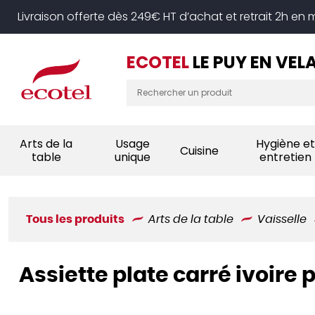
Panneau de gestion des cookies
Livraison offerte dès 249€ HT d’achat et retrait 2h en
ECOTEL
LE PUY EN VEL
Arts de la
Usage
Hygiène et
Cuisine
table
unique
entretien
Tous les produits
Arts de la table
Vaisselle
Assiette plate carré ivoire 