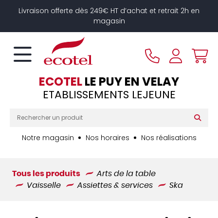
Panneau de gestion des cookies
Livraison offerte dès 249€ HT d’achat et retrait 2h en
magasin
ECOTEL
LE PUY EN VELAY
ETABLISSEMENTS LEJEUNE
Notre magasin
Nos horaires
Nos réalisations
Tous les produits
Arts de la table
Vaisselle
Assiettes & services
Ska