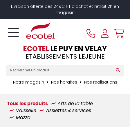
Panneau de gestion des cookies
Livraison offerte dès 249€ HT d’achat et retrait 2h en
magasin
ECOTEL
LE PUY EN VELAY
ETABLISSEMENTS LEJEUNE
Notre magasin
Nos horaires
Nos réalisations
Tous les produits
Arts de la table
Vaisselle
Assiettes & services
Mazza