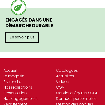
ENGAGÉS DANS UNE
DÉMARCHE DURABLE
En savoir plus
Accueil
Catalogues
Le magasin
Actualités
S'y rendre
Vidéos
Nos réalisations
CGV
Présentation
Mentions légales / CGU
Nos engagements
Données personnelles
Recrutement
Gestion des cookies