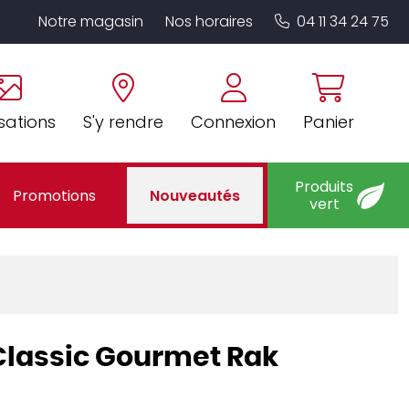
Notre magasin
Nos horaires
04 11 34 24 75
sations
S'y rendre
Connexion
Panier
Produits
Promotions
Nouveautés
vert
m Classic Gourmet Rak