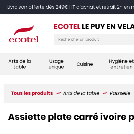
Panneau de gestion des cookies
Livraison offerte dès 249€ HT d’achat et retrait 2h en
ECOTEL
LE PUY EN VEL
Arts de la
Usage
Hygiène et
Cuisine
table
unique
entretien
Tous les produits
Arts de la table
Vaisselle
Assiette plate carré ivoire