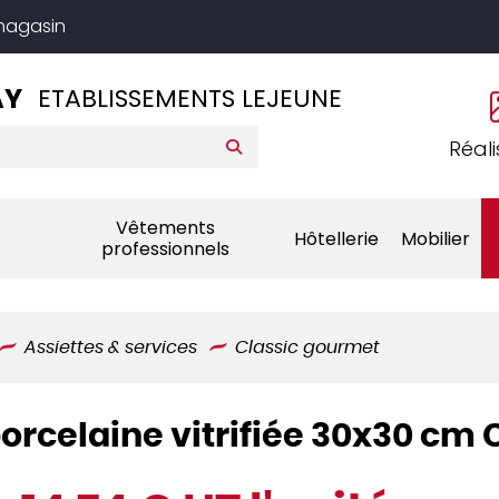
 magasin
AY
ETABLISSEMENTS LEJEUNE
Réali
Vêtements
Hôtellerie
Mobilier
professionnels
Assiettes & services
Classic gourmet
 porcelaine vitrifiée 30x30 c