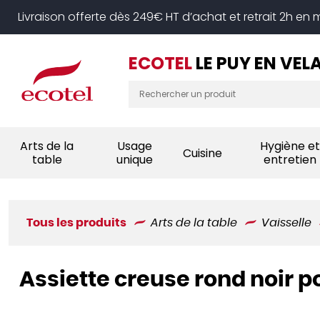
Panneau de gestion des cookies
Livraison offerte dès 249€ HT d’achat et retrait 2h en
ECOTEL
LE PUY EN VEL
Arts de la
Usage
Hygiène et
Cuisine
table
unique
entretien
Tous les produits
Arts de la table
Vaisselle
Assiette creuse rond noir p