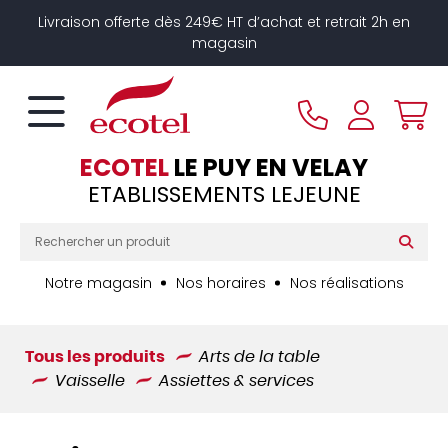
Panneau de gestion des cookies
Livraison offerte dès 249€ HT d’achat et retrait 2h en
magasin
ECOTEL
LE PUY EN VELAY
ETABLISSEMENTS LEJEUNE
Notre magasin
Nos horaires
Nos réalisations
Tous les produits
Arts de la table
Vaisselle
Assiettes & services