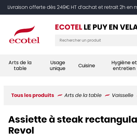
Panneau de gestion des cookies
Livraison offerte dès 249€ HT d’achat et retrait 2h en
ECOTEL
LE PUY EN VEL
Arts de la
Usage
Hygiène et
Cuisine
table
unique
entretien
Tous les produits
Arts de la table
Vaisselle
Assiette à steak rectangula
Revol