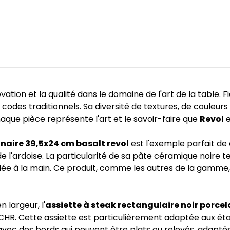
ion et la qualité dans le domaine de l'art de la table. F
codes traditionnels. Sa diversité de textures, de couleurs 
haque pièce représente l'art et le savoir-faire que
Revol
e
inaire 39,5x24 cm basalt revol
est l'exemple parfait de 
 de l'ardoise. La particularité de sa pâte céramique noire
illée à la main. Ce produit, comme les autres de la gamme
 largeur, l'
assiette à steak rectangulaire noir porcel
 CHR. Cette assiette est particulièrement adaptée aux éta
, avec des bords qui peuvent être plats ou relevés, adapté