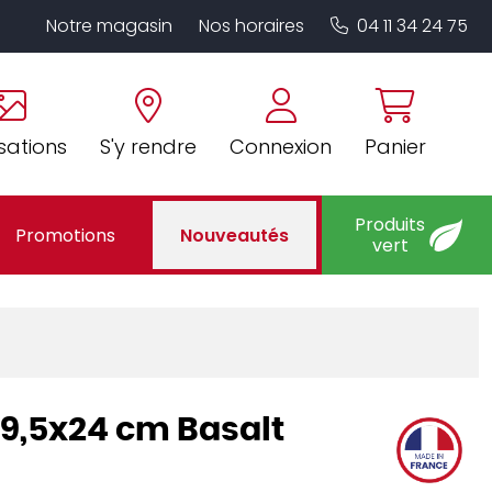
Notre magasin
Nos horaires
04 11 34 24 75
sations
S'y rendre
Connexion
Panier
Produits
Promotions
Nouveautés
vert
39,5x24 cm Basalt