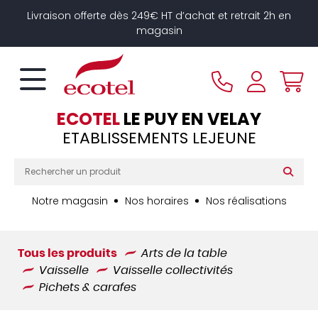
Panneau de gestion des cookies
Livraison offerte dès 249€ HT d’achat et retrait 2h en
magasin
ECOTEL
LE PUY EN VELAY
ETABLISSEMENTS LEJEUNE
Notre magasin
Nos horaires
Nos réalisations
Tous les produits
Arts de la table
Vaisselle
Vaisselle collectivités
Pichets & carafes