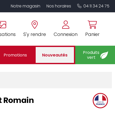
Notre magasin
Nos horaires
04 11 34 24 75
sations
S'y rendre
Connexion
Panier
Produits
Promotions
Nouveautés
vert
nt Romain