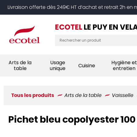
Panneau de gestion des cookies
Livraison offerte dès 249€ HT d’achat et retrait 2h en
ECOTEL
LE PUY EN VEL
Arts de la
Usage
Hygiène et
Cuisine
table
unique
entretien
Tous les produits
Arts de la table
Vaisselle
Pichet bleu copolyester 100