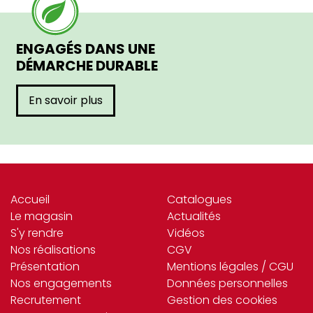
ENGAGÉS DANS UNE
DÉMARCHE DURABLE
En savoir plus
Accueil
Catalogues
Le magasin
Actualités
S'y rendre
Vidéos
Nos réalisations
CGV
Présentation
Mentions légales / CGU
Nos engagements
Données personnelles
Recrutement
Gestion des cookies