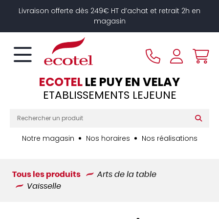
Panneau de gestion des cookies
Livraison offerte dès 249€ HT d’achat et retrait 2h en
magasin
ECOTEL
LE PUY EN VELAY
ETABLISSEMENTS LEJEUNE
Notre magasin
Nos horaires
Nos réalisations
Tous les produits
Arts de la table
Vaisselle