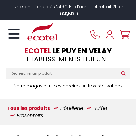
Panneau de gestion des cookies
Livraison offerte dès 249€ HT d’achat et retrait 2h en
magasin
ECOTEL
LE PUY EN VELAY
ETABLISSEMENTS LEJEUNE
Notre magasin
Nos horaires
Nos réalisations
Tous les produits
Hôtellerie
Buffet
Présentoirs