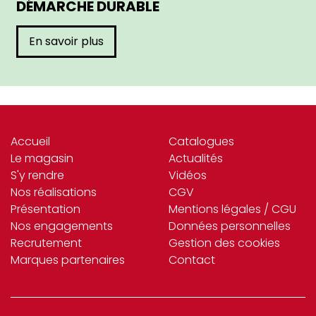
DÉMARCHE DURABLE
En savoir plus
Accueil
Catalogues
Le magasin
Actualités
S'y rendre
Vidéos
Nos réalisations
CGV
Présentation
Mentions légales / CGU
Nos engagements
Données personnelles
Recrutement
Gestion des cookies
Marques partenaires
Contact