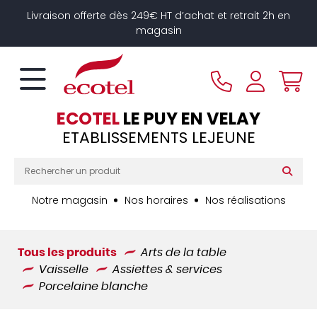
Panneau de gestion des cookies
Livraison offerte dès 249€ HT d’achat et retrait 2h en
magasin
ECOTEL
LE PUY EN VELAY
ETABLISSEMENTS LEJEUNE
Notre magasin
Nos horaires
Nos réalisations
Tous les produits
Arts de la table
Vaisselle
Assiettes & services
Porcelaine blanche