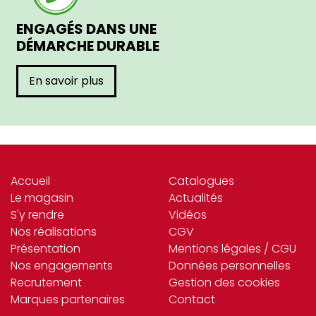
ENGAGÉS DANS UNE
DÉMARCHE DURABLE
En savoir plus
Accueil
Catalogues
Le magasin
Actualités
S'y rendre
Vidéos
Nos réalisations
CGV
Présentation
Mentions légales / CGU
Nos engagements
Données personnelles
Recrutement
Gestion des cookies
Marques partenaires
Contact