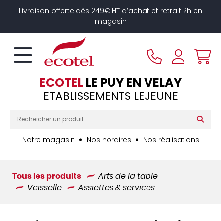
Panneau de gestion des cookies
Livraison offerte dès 249€ HT d’achat et retrait 2h en
magasin
ECOTEL
LE PUY EN VELAY
ETABLISSEMENTS LEJEUNE
Notre magasin
Nos horaires
Nos réalisations
Tous les produits
Arts de la table
Vaisselle
Assiettes & services