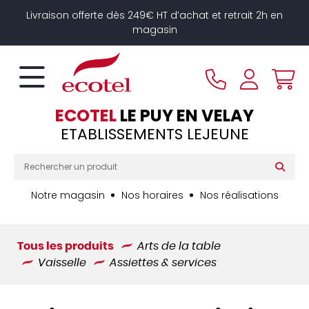
Panneau de gestion des cookies
Livraison offerte dès 249€ HT d’achat et retrait 2h en
magasin
ECOTEL
LE PUY EN VELAY
ETABLISSEMENTS LEJEUNE
Notre magasin
Nos horaires
Nos réalisations
Tous les produits
Arts de la table
Vaisselle
Assiettes & services