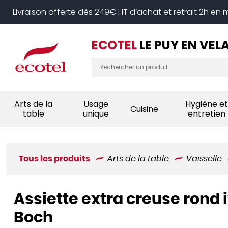
Panneau de gestion des cookies
Livraison offerte dès 249€ HT d’achat et retrait 2h en
ECOTEL
LE PUY EN VEL
Arts de la
Usage
Hygiène et
Cuisine
table
unique
entretien
Tous les produits
Arts de la table
Vaisselle
Assiette extra creuse rond i
Boch