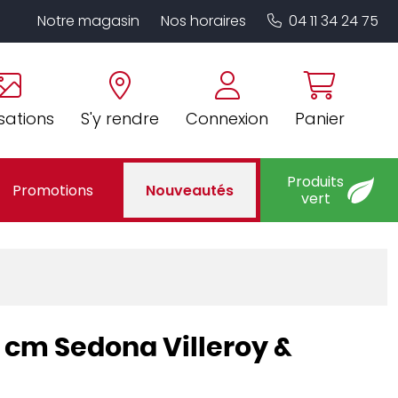
Notre magasin
Nos horaires
04 11 34 24 75
sations
S'y rendre
Connexion
Panier
Produits
Promotions
Nouveautés
vert
9 cm Sedona Villeroy &