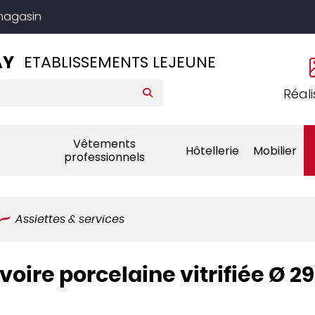
 magasin
AY
ETABLISSEMENTS LEJEUNE
Réali
Vêtements
Hôtellerie
Mobilier
professionnels
Assiettes & services
voire porcelaine vitrifiée Ø 2