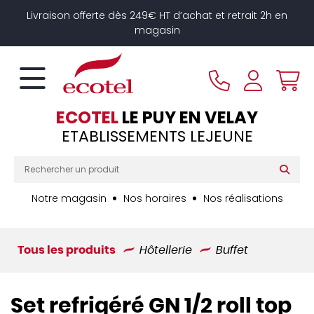
Panneau de gestion des cookies
Livraison offerte dès 249€ HT d’achat et retrait 2h en
magasin
ECOTEL
LE PUY EN VELAY
ETABLISSEMENTS LEJEUNE
Notre magasin
Nos horaires
Nos réalisations
Tous les produits
Hôtellerie
Buffet
Set refrigéré GN 1/2 roll top