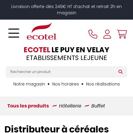
Panneau de gestion des cookies
Livraison offerte dès 249€ HT d’achat et retrait 2h en
magasin
ECOTEL
LE PUY EN VELAY
ETABLISSEMENTS LEJEUNE
Notre magasin
Nos horaires
Nos réalisations
Tous les produits
Hôtellerie
Buffet
Distributeur à céréales