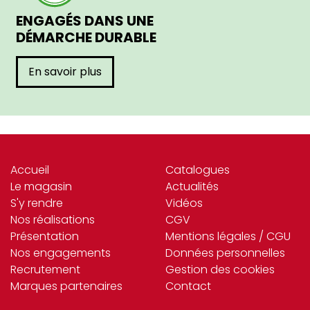
ENGAGÉS DANS UNE
DÉMARCHE DURABLE
En savoir plus
Accueil
Catalogues
Le magasin
Actualités
S'y rendre
Vidéos
Nos réalisations
CGV
Présentation
Mentions légales / CGU
Nos engagements
Données personnelles
Recrutement
Gestion des cookies
Marques partenaires
Contact